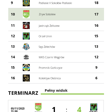
9
18
Podlasie II Sokołów Podlaski
10
17
Zryw Sobolew
11
16
Jastrząb Żeliszew
12
15
Orzeł Unin
13
13
Sęp Żelechów
14
12
MKS Czarni Węgrów
15
9
Promnik Gończyce
16
6
Kolektyw Oleśnica
Pełny widok
TERMINARZ
:
1
4
05/11/2023
13:00
ORZEŁ