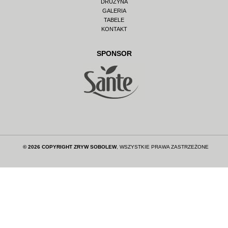
DRUŻYNA
GALERIA
TABELE
KONTAKT
SPONSOR
© 2026 COPYRIGHT ZRYW SOBOLEW
, WSZYSTKIE PRAWA ZASTRZEŻONE