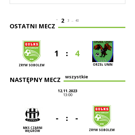
2
...
1
3
40
OSTATNI MECZ
:
1
4
ORZEŁ UNIN
ZRYW SOBOLEW
Zobacz wszystkie
NASTĘPNY MECZ
12.11.2023
13:00
:
-
-
MKS CZARNI
ZRYW SOBOLEW
WĘGRÓW