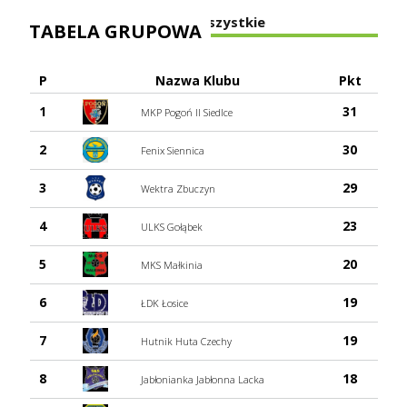
Zobacz wszystkie
TABELA GRUPOWA
P
Nazwa Klubu
Pkt
1
31
MKP Pogoń II Siedlce
2
30
Fenix Siennica
3
29
Wektra Zbuczyn
4
23
ULKS Gołąbek
5
20
MKS Małkinia
6
19
ŁDK Łosice
7
19
Hutnik Huta Czechy
8
18
Jabłonianka Jabłonna Lacka