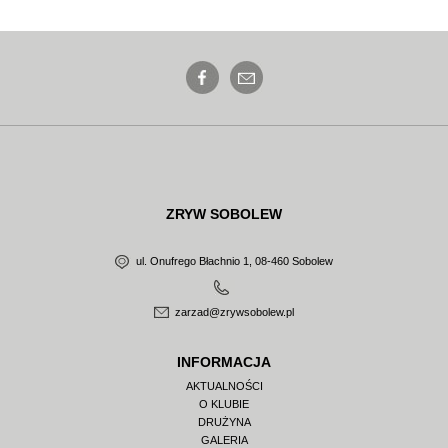
ZRYW SOBOLEW
ul. Onufrego Błachnio 1, 08-460 Sobolew
zarzad@zrywsobolew.pl
INFORMACJA
AKTUALNOŚCI
O KLUBIE
DRUŻYNA
GALERIA