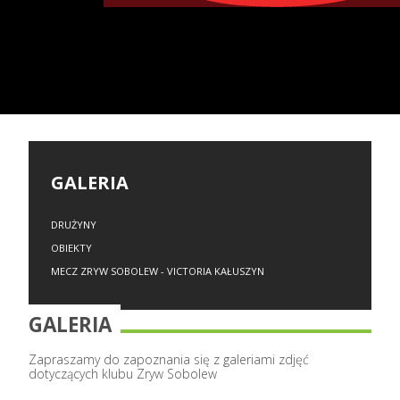
GALERIA
DRUŻYNY
OBIEKTY
MECZ ZRYW SOBOLEW - VICTORIA KAŁUSZYN
GALERIA
Zapraszamy do zapoznania się z galeriami zdjęć
dotyczących klubu Zryw Sobolew