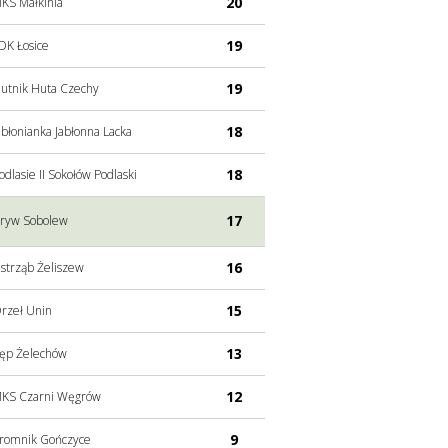
20
KS Małkinia
19
DK Łosice
19
utnik Huta Czechy
18
abłonianka Jabłonna Lacka
18
odlasie II Sokołów Podlaski
17
ryw Sobolew
16
astrząb Żeliszew
15
rzeł Unin
13
ęp Żelechów
12
KS Czarni Węgrów
9
romnik Gończyce