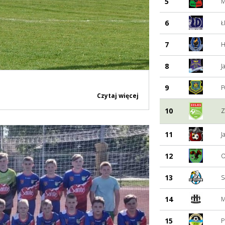
5
M
6
Ł
7
H
8
J
9
P
Czytaj więcej
10
Z
11
J
12
O
13
S
14
M
15
P