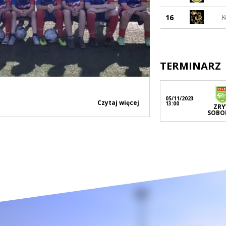
16
K
TERMINARZ
05/11/2023
Czytaj więcej
13:00
ZR
SOBO