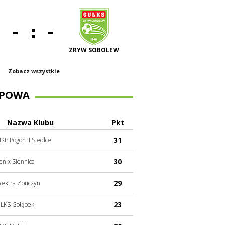
:
-
-
ZRYW SOBOLEW
Zobacz wszystkie
UPOWA
Nazwa Klubu
Pkt
31
KP Pogoń II Siedlce
30
enix Siennica
29
ektra Zbuczyn
23
LKS Gołąbek