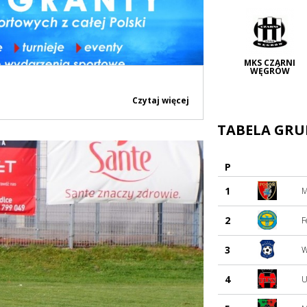
MKS CZARNI
WĘGRÓW
Czytaj więcej
TABELA GR
P
1
M
2
F
3
W
4
U