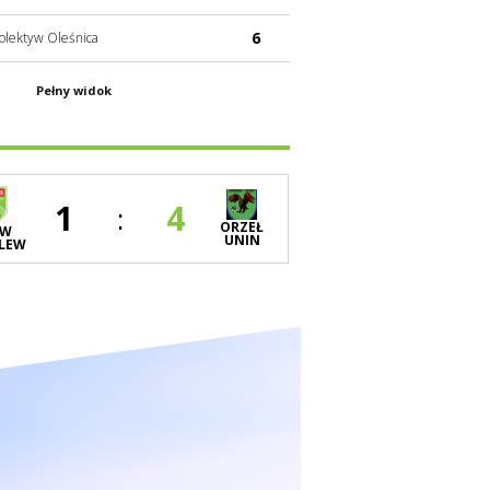
6
olektyw Oleśnica
Pełny widok
:
1
4
ORZEŁ
YW
UNIN
LEW