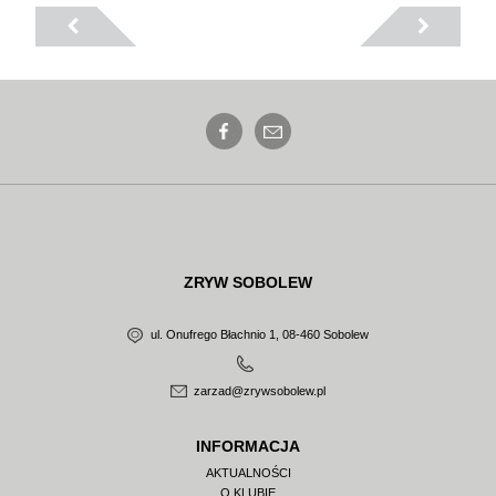
ZRYW SOBOLEW
ul. Onufrego Błachnio 1, 08-460 Sobolew
zarzad@zrywsobolew.pl
INFORMACJA
AKTUALNOŚCI
O KLUBIE