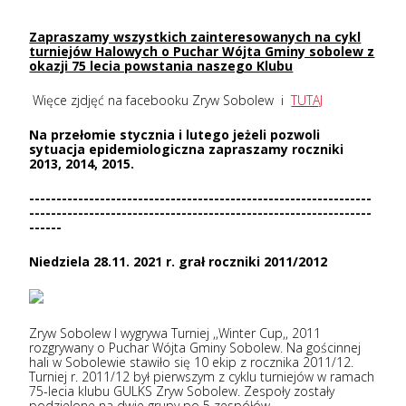
Zapraszamy wszystkich zainteresowanych na cykl
turniejów Halowych o Puchar Wójta Gminy sobolew z
okazji 75 lecia powstania naszego Klubu
Więce zjdjęć na facebooku Zryw Sobolew i
TUTAJ
Na przełomie stycznia i lutego jeżeli pozwoli
sytuacja epidemiologiczna zapraszamy roczniki
2013, 2014, 2015.
---------------------------------------------------------------
---------------------------------------------------------------
------
Niedziela 28.11. 2021 r. grał roczniki 2011/2012
Zryw Sobolew I wygrywa Turniej ,,Winter Cup,, 2011
rozgrywany o Puchar Wójta Gminy Sobolew. Na gościnnej
hali w Sobolewie stawiło się 10 ekip z rocznika 2011/12.
Turniej r. 2011/12 był pierwszym z cyklu turniejów w ramach
75-lecia klubu GULKS Zryw Sobolew. Zespoły zostały
podzielone na dwie grupy po 5 zespółów.