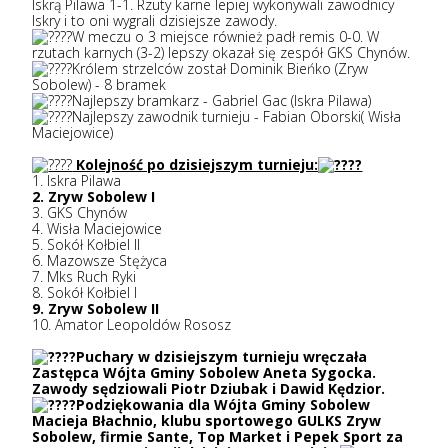
Iskrą Pilawa 1-1. Rzuty karne lepiej wykonywali zawodnicy
Iskry i to oni wygrali dzisiejsze zawody.
W meczu o 3 miejsce również padł remis 0-0. W
rzutach karnych (3-2) lepszy okazał się zespół GKS Chynów.
Królem strzelców został Dominik Bieńko (Zryw
Sobolew) - 8 bramek
Najlepszy bramkarz - Gabriel Gac (Iskra Pilawa)
Najlepszy zawodnik turnieju - Fabian Oborski( Wisła
Maciejowice)
Kolejność po dzisiejszym turnieju:
1. Iskra Pilawa
2. Zryw Sobolew I
3. GKS Chynów
4. Wisła Maciejowice
5. Sokół Kołbiel II
6. Mazowsze Stężyca
7. Mks Ruch Ryki
8. Sokół Kołbiel I
9. Zryw Sobolew II
10. Amator Leopoldów Rososz
Puchary w dzisiejszym turnieju wręczała
Zastępca Wójta Gminy Sobolew Aneta Sygocka.
Zawody sędziowali Piotr Dziubak i Dawid Kędzior.
Podziękowania dla Wójta Gminy Sobolew
Macieja Błachnio, klubu sportowego GULKS Zryw
Sobolew, firmie Sante, Top Market i Pepek Sport za