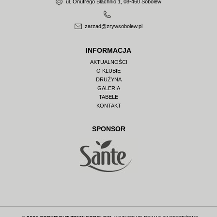
ul. Onufrego Błachnio 1, 08-460 Sobolew
zarzad@zrywsobolew.pl
INFORMACJA
AKTUALNOŚCI
O KLUBIE
DRUŻYNA
GALERIA
TABELE
KONTAKT
SPONSOR