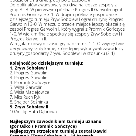
Do półfinałów awansowały po dwa najlepsze zespoły z
grup A i B. W pierwszym półfinale Progres II Garwolin ograł
Promnik Gończyce 3-1. W drugim półfinale gospodarze
dzisiejszego turnieju Zryw Sobolew I ograł drużynę Progres
Garwolin I 3-0. W meczu o trzecie miejsce lepszy okazał się
zespół Progres Garwolin I, który wygrał z Promnik Gończyce
1-0. W wielkim finale spotkały się zespoły Zryw Sobolew I i
Progres Garwolin II.
W regulaminowym czasie gry padł remis 1-1. O zwycięstwie
decydowały rzuty karne, które lepiej wykonywali zawodnicy
drużyny gospodarzy Zrywu Sobolew I w stosunku (2-1).
Kolejność po dzisiejszym turnieju:
1. Zryw Sobolew I
2. Progres Garwolin II
3. Progres Garwolin I
4. Promnik Gończyce
5. Wilga Garwolin
6. Wisła Maciejowice
7. Mks Ruch Ryki
8. Snajper Sośninka
9. Zryw Sobolew II
10.Ar- Tig Huta Dąbrowa
Najlepszym zawodnikiem turnieju uznano
Igor Ośko ( Promnik Gończyce)
Najlepszym strzelcem turnieju został Dawid
Seremak (Zryw Sobolew I) - 11 bramek