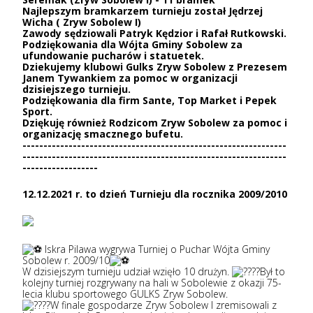
Najlepszym bramkarzem turnieju został Jędrzej
Wicha ( Zryw Sobolew I)
Zawody sędziowali Patryk Kędzior i Rafał Rutkowski.
Podziękowania dla Wójta Gminy Sobolew za
ufundowanie pucharów i statuetek.
Dziekujemy klubowi Gulks Zryw Sobolew z Prezesem
Janem Tywankiem za pomoc w organizacji
dzisiejszego turnieju.
Podziękowania dla firm Sante, Top Market i Pepek
Sport.
Dziękuję również Rodzicom Zryw Sobolew za pomoc i
organizację smacznego bufetu.
---------------------------------------------------------------
---------------------------------------------------------------
------------------
12.12.2021 r. to dzień Turnieju dla rocznika 2009/2010
Iskra Pilawa wygrywa Turniej o Puchar Wójta Gminy
Sobolew r. 2009/10
W dzisiejszym turnieju udział wzięło 10 drużyn.
Był to
kolejny turniej rozgrywany na hali w Sobolewie z okazji 75-
lecia klubu sportowego GULKS Zryw Sobolew.
W finale gospodarze Zryw Sobolew I zremisowali z